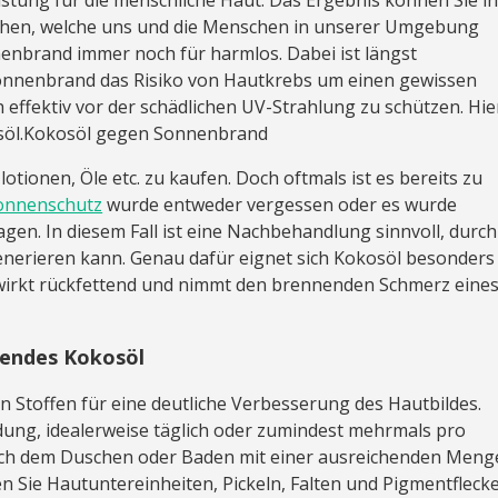
hen, welche uns und die Menschen in unserer Umgebung
nenbrand immer noch für harmlos. Dabei ist längst
 Sonnenbrand das Risiko von Hautkrebs um einen gewissen
ch effektiv vor der schädlichen UV-Strahlung zu schützen. Hie
osöl.Kokosöl gegen Sonnenbrand
tionen, Öle etc. zu kaufen. Doch oftmals ist es bereits zu
onnenschutz
wurde entweder vergessen oder es wurde
gen. In diesem Fall ist eine Nachbehandlung sinnvoll, durch
generieren kann. Genau dafür eignet sich Kokosöl besonders
, wirkt rückfettend und nimmt den brennenden Schmerz eine
gendes Kokosöl
 Stoffen für eine deutliche Verbesserung des Hautbildes.
ung, idealerweise täglich oder zumindest mehrmals pro
nach dem Duschen oder Baden mit einer ausreichenden Meng
n Sie Hautuntereinheiten, Pickeln, Falten und Pigmentfleck