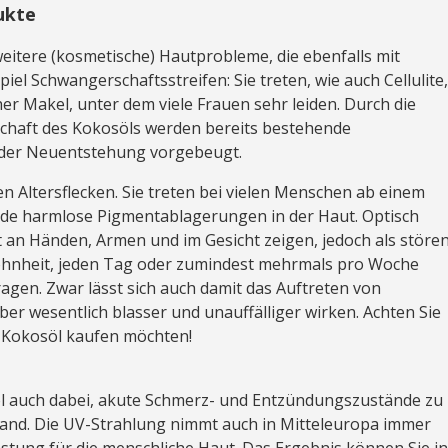
ukte
 weitere (kosmetische) Hautprobleme, die ebenfalls mit
l Schwangerschaftsstreifen: Sie treten, wie auch Cellulite
her Makel, unter dem viele Frauen sehr leiden. Durch die
chaft des Kokosöls werden bereits bestehende
d der Neuentstehung vorgebeugt.
en Altersflecken. Sie treten bei vielen Menschen ab einem
unde harmlose Pigmentablagerungen in der Haut. Optisch
t an Händen, Armen und im Gesicht zeigen, jedoch als störe
ohnheit, jeden Tag oder zumindest mehrmals pro Woche
agen. Zwar lässt sich auch damit das Auftreten von
ber wesentlich blasser und unauffälliger wirken. Achten Sie
r Kokosöl kaufen möchten!
d
öl auch dabei, akute Schmerz- und Entzündungszustände zu
nbrand. Die UV-Strahlung nimmt auch in Mitteleuropa immer
astung für die menschliche Haut. Das Ergebnis können Sie i