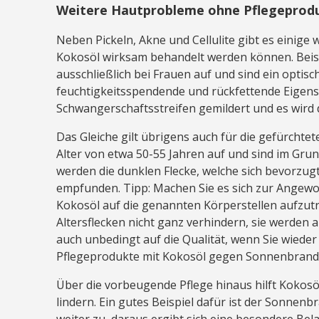
Weitere Hautprobleme ohne Pflegeprod
Neben Pickeln, Akne und Cellulite gibt es einige
Kokosöl wirksam behandelt werden können. Beispie
ausschließlich bei Frauen auf und sind ein optisc
feuchtigkeitsspendende und rückfettende Eigens
Schwangerschaftsstreifen gemildert und es wir
Das Gleiche gilt übrigens auch für die gefürchtet
Alter von etwa 50-55 Jahren auf und sind im Gr
werden die dunklen Flecke, welche sich bevorzug
empfunden. Tipp: Machen Sie es sich zur Angew
Kokosöl auf die genannten Körperstellen aufzutr
Altersflecken nicht ganz verhindern, sie werden a
auch unbedingt auf die Qualität, wenn Sie wiede
Pflegeprodukte mit Kokosöl gegen Sonnenbran
Über die vorbeugende Pflege hinaus hilft Kokos
lindern. Ein gutes Beispiel dafür ist der Sonne
weiter zu, daraus ergibt sich eine besondere Bel