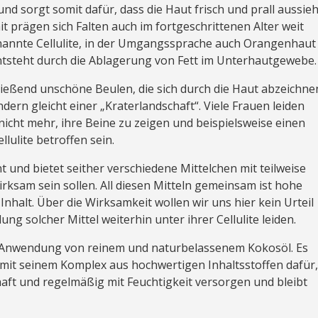
nd sorgt somit dafür, dass die Haut frisch und prall aussieh
t prägen sich Falten auch im fortgeschrittenen Alter weit
enannte Cellulite, in der Umgangssprache auch Orangenhaut
 entsteht durch die Ablagerung von Fett im Unterhautgewebe.
ließend unschöne Beulen, die sich durch die Haut abzeichne
ndern gleicht einer „Kraterlandschaft“. Viele Frauen leiden
icht mehr, ihre Beine zu zeigen und beispielsweise einen
lulite betroffen sein.
 und bietet seither verschiedene Mittelchen mit teilweise
irksam sein sollen. All diesen Mitteln gemeinsam ist hohe
nhalt. Über die Wirksamkeit wollen wir uns hier kein Urteil
ung solcher Mittel weiterhin unter ihrer Cellulite leiden.
ge Anwendung von reinem und naturbelassenem Kokosöl. Es
 mit seinem Komplex aus hochwertigen Inhaltsstoffen dafür
rhaft und regelmäßig mit Feuchtigkeit versorgen und bleibt